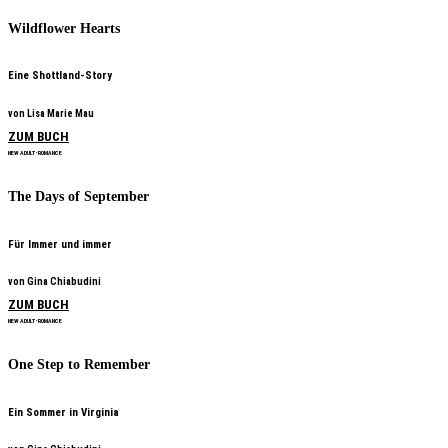
Wildflower Hearts
Eine Shottland-Story
von Lisa Marie Mau
ZUM BUCH
NEW ADULT • ROMANCE
The Days of September
Für Immer und immer
von Gina Chiabudini
ZUM BUCH
NEW ADULT • ROMANCE
One Step to Remember
Ein Sommer in Virginia