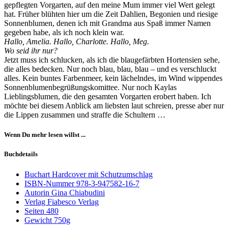
gepflegten Vorgarten, auf den meine Mum immer viel Wert gelegt
hat. Früher blühten hier um die Zeit Dahlien, Begonien und riesige
Sonnenblumen, denen ich mit Grandma aus Spaß immer Namen
gegeben habe, als ich noch klein war.
Hallo, Amelia. Hallo, Charlotte. Hallo, Meg.
Wo seid ihr nur?
Jetzt muss ich schlucken, als ich die blaugefärbten Hortensien sehe,
die alles bedecken. Nur noch blau, blau, blau – und es verschluckt
alles. Kein buntes Farbenmeer, kein lächelndes, im Wind wippendes
Sonnenblumenbegrüßungskomittee. Nur noch Kaylas
Lieblingsblumen, die den gesamten Vorgarten erobert haben. Ich
möchte bei diesem Anblick am liebsten laut schreien, presse aber nur
die Lippen zusammen und straffe die Schultern …
Wenn Du mehr lesen willst ...
Buchdetails
Buchart
Hardcover mit Schutzumschlag
ISBN-Nummer
978-3-947582-16-7
Autorin
Gina Chiabudini
Verlag
Fiabesco Verlag
Seiten
480
Gewicht
750g