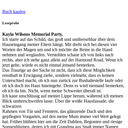
Buch kaufen
Leseprobe
Kayla Wilsons Memorial Party.
Ich starre auf das Schild, das groß und unübersehbar über dem
Hauseingang meiner Eltern hängt. Mir dreht sich bei diesen vier
Worten der Magen um und ich möchte die Beine in die Hand
nehmen und weglaufen. Verstohlen schaue ich von links nach
rechts, aber ich stehe ganz allein auf der Harmond Road. Wenn ich
jetzt gehe, würde es nicht einmal jemand bemerken.
Das Traurige an der Sache ist nicht, dass ich diese Möglichkeit
ernsthaft in Erwägung ziehe, sondern vielmehr, dass es keinen
Unterschied macht, ob ich nun zurück zur Bushaltestelle laufe oder
ob ich doch ins Haus hineingehe. Denn es wird niemand bemerken,
ob ich da bin. Nicht, wenn meine Schwester überall ist.
Ich kaue unschlüssig auf meiner Lippe herum, während ich meinen
Blick umherschweifen lasse. Über die weiße Hausfassade, die
schwarzen
Rahmen von Tür und Fenstern, das glänzende Dach und den
gepflegten Vorgarten, auf den meine Mum immer viel Wert gelegt
hat. Früher blühten hier um die Zeit Dahlien, Begonien und riesige
Sonnenblumen, denen ich mit Grandma aus Spaß immer Namen