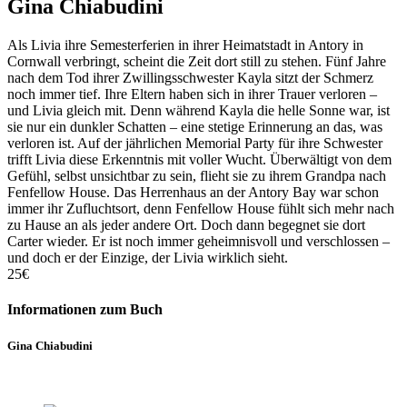
Gina Chiabudini
Als Livia ihre Semesterferien in ihrer Heimatstadt in Antory in
Cornwall verbringt, scheint die Zeit dort still zu stehen. Fünf Jahre
nach dem Tod ihrer Zwillingsschwester Kayla sitzt der Schmerz
noch immer tief. Ihre Eltern haben sich in ihrer Trauer verloren –
und Livia gleich mit. Denn während Kayla die helle Sonne war, ist
sie nur ein dunkler Schatten – eine stetige Erinnerung an das, was
verloren ist. Auf der jährlichen Memorial Party für ihre Schwester
trifft Livia diese Erkenntnis mit voller Wucht. Überwältigt von dem
Gefühl, selbst unsichtbar zu sein, flieht sie zu ihrem Grandpa nach
Fenfellow House. Das Herrenhaus an der Antory Bay war schon
immer ihr Zufluchtsort, denn Fenfellow House fühlt sich mehr nach
zu Hause an als jeder andere Ort. Doch dann begegnet sie dort
Carter wieder. Er ist noch immer geheimnisvoll und verschlossen –
und doch er der Einzige, der Livia wirklich sieht.
25€
Informationen zum Buch
Gina Chiabudini