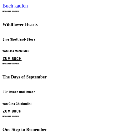
Buch kaufen
NEW ADULT • ROMANCE
Wildflower Hearts
Eine Shottland-Story
von Lisa Marie Mau
ZUM BUCH
NEW ADULT • ROMANCE
The Days of September
Für Immer und immer
von Gina Chiabudini
ZUM BUCH
NEW ADULT • ROMANCE
One Step to Remember