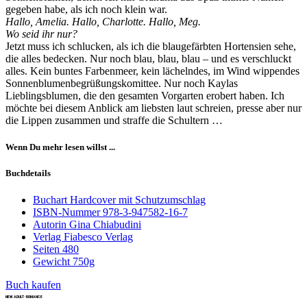
gegeben habe, als ich noch klein war.
Hallo, Amelia. Hallo, Charlotte. Hallo, Meg.
Wo seid ihr nur?
Jetzt muss ich schlucken, als ich die blaugefärbten Hortensien sehe,
die alles bedecken. Nur noch blau, blau, blau – und es verschluckt
alles. Kein buntes Farbenmeer, kein lächelndes, im Wind wippendes
Sonnenblumenbegrüßungskomittee. Nur noch Kaylas
Lieblingsblumen, die den gesamten Vorgarten erobert haben. Ich
möchte bei diesem Anblick am liebsten laut schreien, presse aber nur
die Lippen zusammen und straffe die Schultern …
Wenn Du mehr lesen willst ...
Buchdetails
Buchart
Hardcover mit Schutzumschlag
ISBN-Nummer
978-3-947582-16-7
Autorin
Gina Chiabudini
Verlag
Fiabesco Verlag
Seiten
480
Gewicht
750g
Buch kaufen
NEW ADULT • ROMANCE